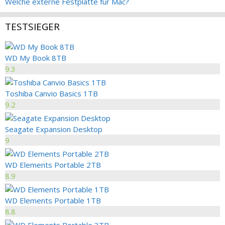
Welche externe Festplatte für Mac?
TESTSIEGER
WD My Book 8TB
9.3
Toshiba Canvio Basics 1TB
9.2
Seagate Expansion Desktop
9
WD Elements Portable 2TB
8.9
WD Elements Portable 1TB
8.8