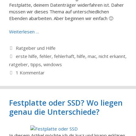
Festplatte, deinem Datenträger widerfahren ist. Daher
müssen wir dieses Thema auf unterschiedlichen
Ebenden abarbeiten. Aber beginnen wir einfach 🙂
Weiterlesen …
Kategorien
Ratgeber und Hilfe
Schlagwörter
erste hilfe
,
fehler
,
fehlerhaft
,
hilfe
,
mac
,
nicht erkannt
,
ratgeber
,
tipps
,
windows
1 Kommentar
Festplatte oder SSD? Wo liegen
genau die Unterschiede?
In diesem Artikel möchte ich dir kurz und knapp erklären,