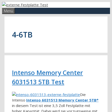
Zum
Inhalt
Menü
springen
4-6TB
Intenso Memory Center
6031513 5TB Test
Die
Intenso
Intenso 6031513 Memory Center 5TB
in diesem Test ist eine 3,5 Zoll Festplatte mit
hoher Kapazität. Dabei wird sie vorzugsweise mit