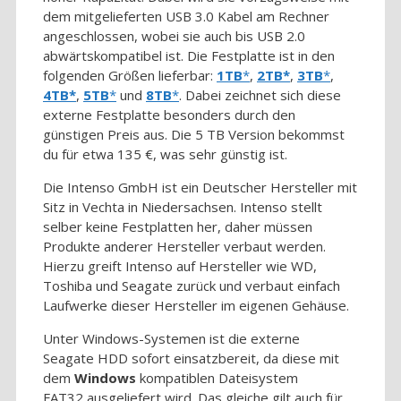
dem mitgelieferten USB 3.0 Kabel am Rechner
angeschlossen, wobei sie auch bis USB 2.0
abwärtskompatibel ist. Die Festplatte ist in den
folgenden Größen lieferbar:
1TB
,
2TB
,
3TB
,
4TB
,
5TB
und
8TB
. Dabei zeichnet sich diese
externe Festplatte besonders durch den
günstigen Preis aus. Die 5 TB Version bekommst
du für etwa 135 €, was sehr günstig ist.
Die Intenso GmbH ist ein Deutscher Hersteller mit
Sitz in Vechta in Niedersachsen. Intenso stellt
selber keine Festplatten her, daher müssen
Produkte anderer Hersteller verbaut werden.
Hierzu greift Intenso auf Hersteller wie WD,
Toshiba und Seagate zurück und verbaut einfach
Laufwerke dieser Hersteller im eigenen Gehäuse.
Unter Windows-Systemen ist die externe
Seagate HDD sofort einsatzbereit, da diese mit
dem
Windows
kompatiblen Dateisystem
FAT32 ausgeliefert wird. Das gleiche gilt auch für