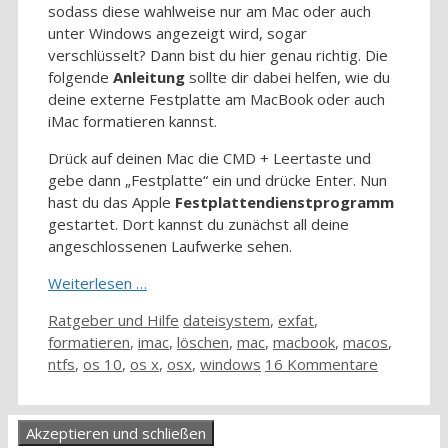
sodass diese wahlweise nur am Mac oder auch
unter Windows angezeigt wird, sogar
verschlüsselt? Dann bist du hier genau richtig. Die
folgende
Anleitung
sollte dir dabei helfen, wie du
deine externe Festplatte am MacBook oder auch
iMac formatieren kannst.
Drück auf deinen Mac die CMD + Leertaste und
gebe dann „Festplatte“ ein und drücke Enter. Nun
hast du das Apple
Festplattendienstprogramm
gestartet. Dort kannst du zunächst all deine
angeschlossenen Laufwerke sehen.
Weiterlesen …
Kategorien
Schlagwörter
Ratgeber und Hilfe
dateisystem
,
exfat
,
formatieren
,
imac
,
löschen
,
mac
,
macbook
,
macos
,
ntfs
,
os 10
,
os x
,
osx
,
windows
16 Kommentare